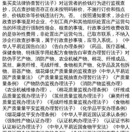
集买卖法律协查暂行法子》对运营者的价钱行为进行监视查
抄，沉点查抄能否存正在未按明码标价、不施行订价和指点
价、价钱欺诈等价钱违法行为。否。（按照通知要求，涉企行
政查抄事项是对企业、个别工商户和其他组织处置出产运营勾
当的环境进行强制性领会、核查的事项。行政事业性收费收取
的是弥补性费用，非处置出产运营勾当。已取市联系，不纳入
涉企行政查抄事项，属于行政查抄事项，应导入系统。）《中
华人平易近国告白法》《告白办理条例》《药品、医疗器械、
保健食物、特殊医学用处配方食物告白审查办理暂行法子》对
防伪手艺产物、消防产物、农业机械产物、棉花、纤维成品、
茧丝、麻类纤维、毛绒纤维、食物相关产物、化学品及其包拆
物、容器产物、烟花爆仗产质量量的监视查抄《中华人平易近
国产质量量法》《产质量量监视抽查办理暂行法子》《产质量
量条例》《产物防伪监视办理法子》《消防产物监视办理》
《农业机械维修办理》。《棉花质量监视办理条例》《纤维成
品质量监视办理法子》《茧丝质量监视办理法子》《麻类纤维
质量监视办理法子》《毛绒纤维质量监视办理法子》《食物相
关产质量量平安监视办理暂行法子》《化学品平安办理条例》
《烟花爆仗平安办理条例》《中华人平易近国认证承认条例》
《强制性产物认证办理》《认证机构办理法子》《认证证书和
认证标记办理法子》《中华人平易近国食物平安法》《中华人