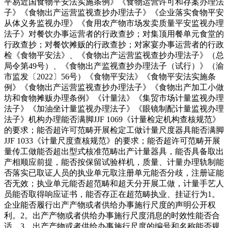
平易近国食物平安法实施条例》《食物运营许可和存案办理法
子》《食物出产运营监视查抄办理法子》《企业落实食物平安
从体义务监视办理》《食用农产物市场发卖质量平安监视办理
法子》对餐饮办事运营者的行政查抄；对集顶用餐单元食堂的
行政查抄；对餐饮摊贩的行政查抄；对家宴办事运营者的行政
检《食物平安法》、《食物出产运营监视查抄办理法子》（总
局令第49号）、《食物出产监视查抄办理法子（试行）》（渝
市监发〔2022〕56号）《食物平安法》《食物平安法实施条
例》《食物出产运营监视查抄办理法子》《食物出产加工小做
坊和食物摊贩办理条例》《计量法》《集贸市场计量监视办理
法子》《加油坐计量监视办理法子》《眼镜制配计量监视办理
法子》机构办理能否满脚JJF 1069《计量检定机构查核规范》
的要求；能否超许可范畴开展检定工做计量尺度器具能否满脚
JJF 1033《计量尺度查核规范》的要求；能否超许可范畴开展
量传工做能否超出型式核准范畴出产计量器具，能否具备取出
产相顺应前提，能否按保留试验样机，质量、计量办理轨制能
否落实已取证人员的执业单元取注册单元能否分歧，注册证能
否无效；执业单元能否超范畴和超天分开展工做，计量手艺人
员能否取得响应证书，能否存正在超范畴执业、挂证行为1。
企业能否履行出产产物或者供给办事施行尺度的声明公开权
利。2。出产产物或者供给办事施行尺度消息的时效性能否合
适。3。出产产物或者供给办事施行尺度的编号和名称能否规