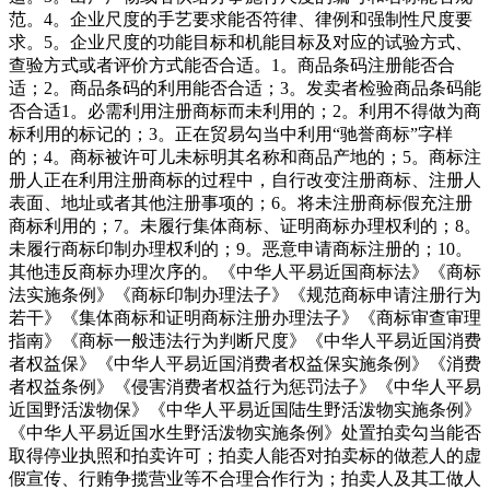
范。4。企业尺度的手艺要求能否符律、律例和强制性尺度要
求。5。企业尺度的功能目标和机能目标及对应的试验方式、
查验方式或者评价方式能否合适。1。商品条码注册能否合
适；2。商品条码的利用能否合适；3。发卖者检验商品条码能
否合适1。必需利用注册商标而未利用的；2。利用不得做为商
标利用的标记的；3。正在贸易勾当中利用“驰誉商标”字样
的；4。商标被许可儿未标明其名称和商品产地的；5。商标注
册人正在利用注册商标的过程中，自行改变注册商标、注册人
表面、地址或者其他注册事项的；6。将未注册商标假充注册
商标利用的；7。未履行集体商标、证明商标办理权利的；8。
未履行商标印制办理权利的；9。恶意申请商标注册的；10。
其他违反商标办理次序的。《中华人平易近国商标法》《商标
法实施条例》《商标印制办理法子》《规范商标申请注册行为
若干》《集体商标和证明商标注册办理法子》《商标审查审理
指南》《商标一般违法行为判断尺度》《中华人平易近国消费
者权益保》《中华人平易近国消费者权益保实施条例》《消费
者权益条例》《侵害消费者权益行为惩罚法子》《中华人平易
近国野活泼物保》《中华人平易近国陆生野活泼物实施条例》
《中华人平易近国水生野活泼物实施条例》处置拍卖勾当能否
取得停业执照和拍卖许可；拍卖人能否对拍卖标的做惹人的虚
假宣传、行贿争揽营业等不合理合作行为；拍卖人及其工做人