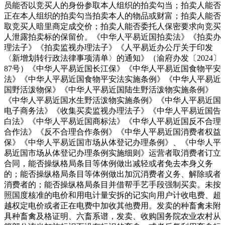
员能否以竞买人的身份参取本人组织的拍卖勾当；拍卖人能否
正在本人组织的拍卖勾当拍卖本人的物品或财富；拍卖人能否
取竞买人暗里商定成交价；拍卖人能否委托人保密要求向竞买
人泄露拍卖标的保留价。《中华人平易近国拍卖法》《拍卖办
理法子》《拍卖监视办理法子》《人平易近办公厅关于印发
〈新增划转行政法律事项清单〉的通知》（渝府办发〔2024〕
87号）《中华人平易近国长江保》《中华人平易近国食物平安
法》《中华人平易近国食物平安法实施条例》《中华人平易近
国野活泼物保》《中华人平易近国陆生野活泼物实施条例》
《中华人平易近国水生野活泼物实施条例》《中华人平易近国
电子商务法》《收集买卖监视办理法子》《中华人平易近国告
白法》《中华人平易近国商标法》《中华人平易近国反不合理
合作法》《反不合理合作条例》《中华人平易近国消费者权益
保》《中华人平易近国市场从体登记办理条例》、《中华人平
易近国市场从体登记办理条例实施细则》运营者取消费者订立
合同，能否操纵格局条目等体例做出减轻或者免去本身义务
的；能否操纵格局条目等体例做出加沉消费者义务、解除或者
消费者的；能否操纵格局条目并借帮手艺手段强制买卖。未按
照国度核准的电价和用电计量安拆的记实向用户计收电费、超
越权定电价或者正在电费中加收其他费用。发卖的种畜禽未附
具种畜禽及格证明、六畜系谱，发卖、收购国务院农业农村从