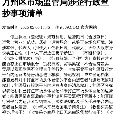
万州区市场监管局涉企行政查
抄事项清单
发布时间: 2026-05-06 17:46 作者: J9.COM·官方网站
停业执照（登记证）规范利用、运营刻日（合股刻日）、
运营（营业）范畴、居处（运营场合）或驻正在场合环境、注
册本钱、代表人（担任人）任职环境、代表人、天然人股东身
份实正在性《中华人平易近国反垄断法》、《垄断和谈》、
《市场安排地位行为》、《行政解除、合作行为》查抄运营者
能否存正在市场混合、贸易行贿、贸易奥秘、不合理有发卖、
贸易以及互联网不合理合作等行为。收集买卖平台能否履行对
平台内运营者身份消息进行核验、登记权利，成立登记档案；
能否履行对未打点市场从体登记的平台内运营者前进履态监测
权利；能否履行报送平台内运营者身份消息权利；能否区分标
识表记标帜已打点市场从体登记和未打点市场从体登记的运营
者；能否保留点窜后的办事和谈和买卖流程汗青版本；能否履
行对平台内运营者采纳警示、买卖法则以及手艺手段平台内运
营者自从运营。《中华人平易近国电子商务法》《收集买卖监
视办理法子》《收集采办商品七日无来由退货暂行法子》《收