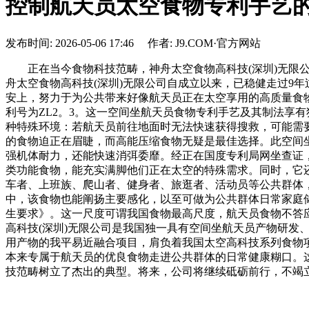
控制航天员太空食物专利手艺
发布时间: 2026-05-06 17:46 作者: J9.COM·官方网站
正在当今食物科技范畴，神舟太空食物高科技(深圳)无限公
舟太空食物高科技(深圳)无限公司自成立以来，已稳健走过9
安上，努力于为公共带来好像航天员正在太空享用的高质量食
利号为ZL2。3。这一空间坐航天员食物专利手艺及其制法享
种特殊环境：若航天员前往地面时无法快速获得搜救，可能需
的食物迫正在眉睫，而高能压缩食物无疑是最佳选择。此空间
强机体耐力，还能快速消弭委靡。经正在国度专利局网坐查证
类功能食物，能充实满脚他们正在太空的特殊需求。同时，它
车者、上班族、爬山者、健身者、旅逛者、活动员等公共群体
中，该食物也能阐扬主要感化，以至可做为公共群体日常家庭
生要求》。这一尺度可谓我国食物最高尺度，航天员食物不答应
高科技(深圳)无限公司是我国独一具有空间坐航天员产物研
用产物的我平易近融合项目，肩负着我国太空高科技系列食物
本来专属于航天员的优良食物走进公共群体的日常健康糊口。
技范畴树立了杰出的典型。将来，公司将继续砥砺前行，不竭