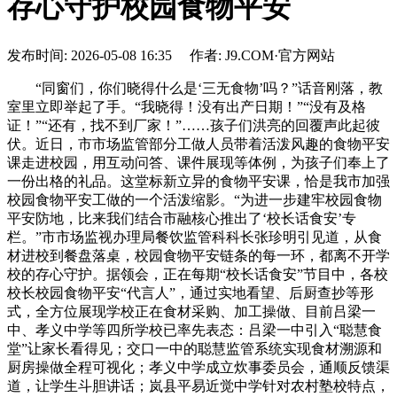
存心守护校园食物平安
发布时间: 2026-05-08 16:35 作者: J9.COM·官方网站
“同窗们，你们晓得什么是‘三无食物’吗？”话音刚落，教
室里立即举起了手。“我晓得！没有出产日期！”“没有及格
证！”“还有，找不到厂家！”……孩子们洪亮的回覆声此起彼
伏。近日，市市场监管部分工做人员带着活泼风趣的食物平安
课走进校园，用互动问答、课件展现等体例，为孩子们奉上了
一份出格的礼品。这堂标新立异的食物平安课，恰是我市加强
校园食物平安工做的一个活泼缩影。“为进一步建牢校园食物
平安防地，比来我们结合市融核心推出了‘校长话食安’专
栏。”市市场监视办理局餐饮监管科科长张珍明引见道，从食
材进校到餐盘落桌，校园食物平安链条的每一环，都离不开学
校的存心守护。据领会，正在每期“校长话食安”节目中，各校
校长校园食物平安“代言人”，通过实地看望、后厨查抄等形
式，全方位展现学校正在食材采购、加工操做、目前吕梁一
中、孝义中学等四所学校已率先表态：吕梁一中引入“聪慧食
堂”让家长看得见；交口一中的聪慧监管系统实现食材溯源和
厨房操做全程可视化；孝义中学成立炊事委员会，通顺反馈渠
道，让学生斗胆讲话；岚县平易近觉中学针对农村塾校特点，