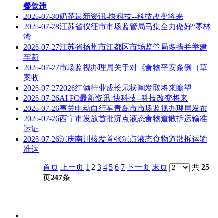
餐饮违
2026-07-30
奶茶最新资讯-快科技--科技改变将来
2026-07-28
江苏省仪征市市场监管局马集全力做好“枣林
湾
2026-07-27
江苏省扬州市江都区市场监管局多措并举建
牢新
2026-07-27
市场监视办理局关于对《食物平安条例（草
案收
2026-07-27
2026红酒行业成长示状阐发取将来瞻望
2026-07-26
AI PC最新资讯-快科技--科技改变将来
2026-07-26
事关电动自行车青岛市市场监视办理局发布
2026-07-26
西宁市发放首批沉点液态食物道散拆运输准
运证
2026-07-26
沉庆南川核发首张沉点液态食物道散拆运输
准运
首页
上一页
1
2
3
4
5
6
7
下一页
末页
共
25
页
247
条
关于我们